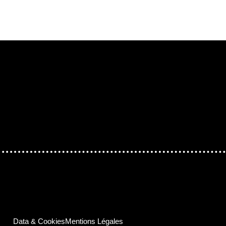
t
e
Data & Cookies
Mentions Légales