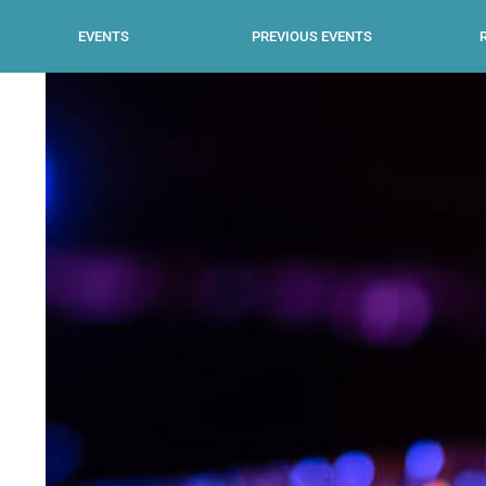
EVENTS
PREVIOUS EVENTS
Posted on
septembre 12, 2020
By
Ranavayapriti
In
New