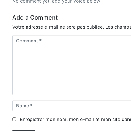
No comment yet, add your voice below!
Add a Comment
Votre adresse e-mail ne sera pas publiée.
Les champs
C
o
m
m
e
n
t
*
N
a
m
Enregistrer mon nom, mon e-mail et mon site dan
e