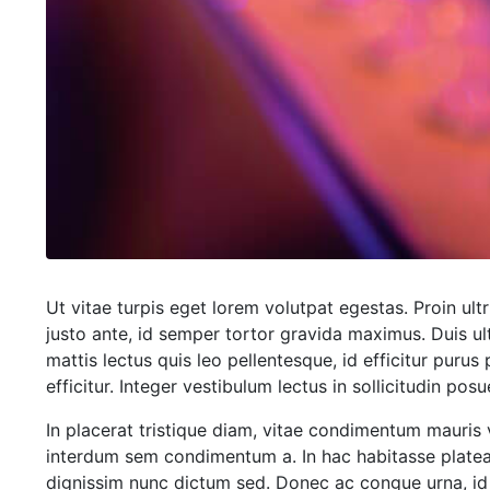
Ut vitae turpis eget lorem volutpat egestas. Proin ultr
justo ante, id semper tortor gravida maximus. Duis ul
mattis lectus quis leo pellentesque, id efficitur purus
efficitur. Integer vestibulum lectus in sollicitudin po
In placerat tristique diam, vitae condimentum mauris
interdum sem condimentum a. In hac habitasse platea d
dignissim nunc dictum sed. Donec ac congue urna, id 