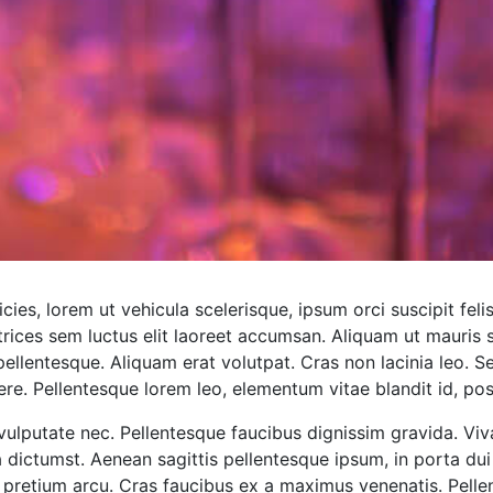
icies, lorem ut vehicula scelerisque, ipsum orci suscipit feli
trices sem luctus elit laoreet accumsan. Aliquam ut mauris 
 pellentesque. Aliquam erat volutpat. Cras non lacinia leo. S
suere. Pellentesque lorem leo, elementum vitae blandit id, pos
 vulputate nec. Pellentesque faucibus dignissim gravida. Vi
ictumst. Aenean sagittis pellentesque ipsum, in porta dui 
pretium arcu. Cras faucibus ex a maximus venenatis. Pellen