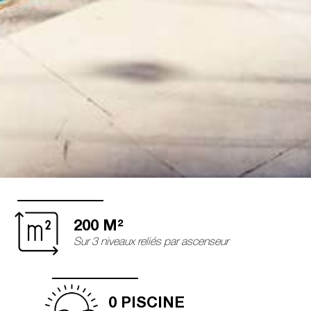
200
 M²
Sur 3 niveaux reliés par ascenseur
0
 PISCINE